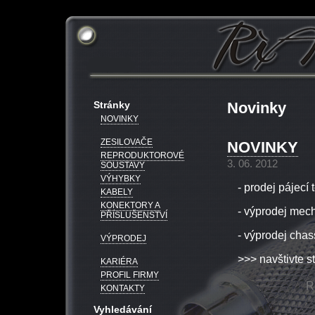
Stránky
Novinky
NOVINKY
ZESILOVAČE
NOVINKY
REPRODUKTOROVÉ
3. 06. 2012
SOUSTAVY
VÝHYBKY
- prodej pájec
KABELY
KONEKTORY A
- výprodej mec
PŘÍSLUŠENSTVÍ
- výprodej chass
VÝPRODEJ
>>> navštivte 
KARIÉRA
PROFIL FIRMY
KONTAKTY
Vyhledávání